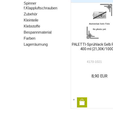
Spinner
f.Klappluftschrauben
Zubehör
Kleinteile
Klebstoffe
Bespannmaterial
Farben
Lagerräumung
PALETTI-Sprühlack Gelb 
400 ml (21,30€/100
4170-1021
8,90 EUR