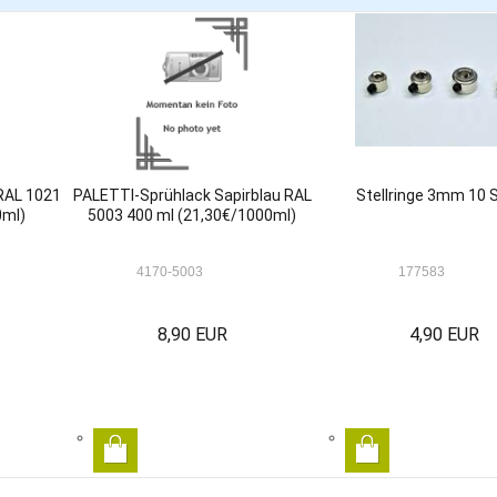
RAL 1021
PALETTI-Sprühlack Sapirblau RAL
Stellringe 3mm 10 
0ml)
5003 400 ml (21,30€/1000ml)
4170-5003
177583
8,90 EUR
4,90 EUR