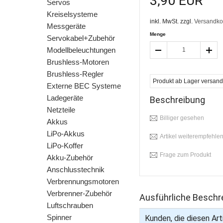
3,90 EUR
Servos
Kreiselsysteme
inkl. MwSt. zzgl.
Versandko
Messgeräte
Menge
Servokabel+Zubehör
Modellbeleuchtungen
Brushless-Motoren
Brushless-Regler
Produkt ab Lager versandfe
Externe BEC Systeme
Ladegeräte
Beschreibung
Netzteile
Billiger gesehen
Akkus
LiPo-Akkus
Artikel weiterempfehle
LiPo-Koffer
Frage zum Produkt
Akku-Zubehör
Anschlusstechnik
Verbrennungsmotoren
Verbrenner-Zubehör
Ausführliche Beschr
Luftschrauben
Spinner
Kunden, die diesen Arti