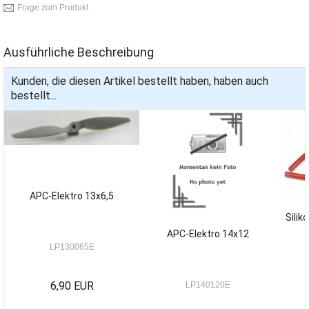
Frage zum Produkt
Ausführliche Beschreibung
Kunden, die diesen Artikel bestellt haben, haben auch
bestellt...
APC-Elektro 13x6,5
Silik
APC-Elektro 14x12
LP130065E
6,90 EUR
LP140120E