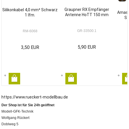
Graupner RX Empfänger
Silikonkabel 4,0 mm² Schwarz
Amass
Antenne HoTT 150 mm
1 lfm.
St
GR-33500.1
RM-6068
5,90 EUR
3,50 EUR
https://www.rueckert-modellbau.de
Der Shop ist für Sie 24h geöffnet
Modell-GFK-Technik
Wolfgang Rückert
Doblweg 5