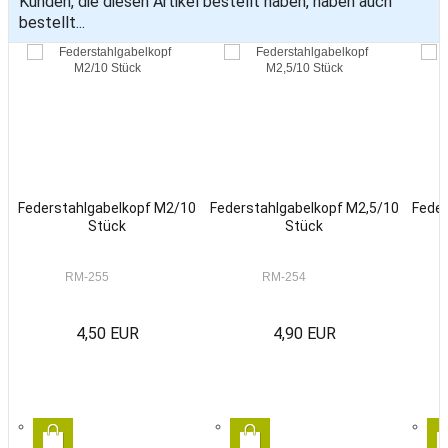
Kunden, die diesen Artikel bestellt haben, haben auch
bestellt...
Federstahlgabelkopf M2/10
Federstahlgabelkopf M2,5/10
Feder
Stück
Stück
RM-255
RM-254
4,50 EUR
4,90 EUR