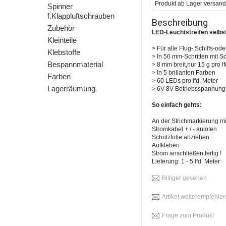
Produkt ab Lager versandfe
Spinner
f.Klappluftschrauben
Beschreibung
Zubehör
LED-Leuchtstreifen selbs
Kleinteile
> Für alle Flug-,Schiffs-od
Klebstoffe
> In 50 mm-Schritten mit S
Bespannmaterial
> 8 mm breit,nur 15 g pro lf
> In 5 brillanten Farben
Farben
> 60 LEDs pro lfd. Meter
Lagerräumung
> 6V-8V Betriebsspannung
So einfach gehts:
An der Strichmarkierung m
Stromkabel + / - anlöten
Schutzfolie abziehen
Aufkleben
Strom anschließen,fertig !
Lieferung: 1 - 5 lfd. Meter
Billiger gesehen
Artikel weiterempfehle
Frage zum Produkt