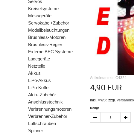
Servos
Kreiselsysteme
Messgeräte
Servokabel+Zubehör
Modellbeleuchtungen
Brushless-Motoren
Brushless-Regler
Externe BEC Systeme
Ladegeräte
Netzteile
Akkus
Artikelnummer: C4324
LiPo-Akkus
4,90 EUR
LiPo-Koffer
Akku-Zubehör
inkl. MwSt. zzgl.
Versandko
Anschlusstechnik
Menge
Verbrennungsmotoren
Verbrenner-Zubehör
Luftschrauben
Spinner