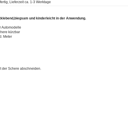
rtig, Lieferzeit ca. 1-3 Werktage
tklebend,biegsam und kinderleicht in der Anwendung.
er Automodelle
chere kürzbar
d. Meter
it der Schere abschneiden.
n