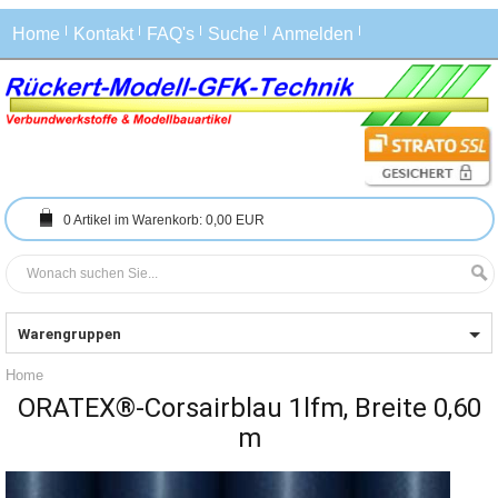
Home
Kontakt
FAQ's
Suche
Anmelden
0
Artikel im Warenkorb:
0,00 EUR
Warengruppen
Home
ORATEX®-Corsairblau 1lfm, Breite 0,60
m