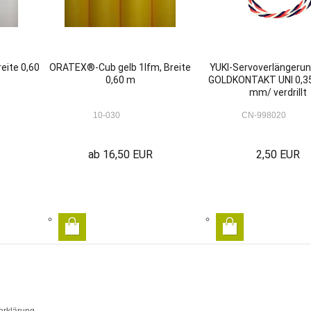
eite 0,60
ORATEX®-Cub gelb 1lfm, Breite
YUKI-Servoverlängeru
0,60 m
GOLDKONTAKT UNI 0,3
mm/ verdrillt
10-030
CN-998020
ab 16,50 EUR
2,50 EUR
erklärung