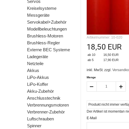
Servos
Kreiselsysteme
Messgeräte
Servokabel+Zubehör
Modellbeleuchtungen
Brushless-Motoren
Artikelnummer: 10-020
Brushless-Regler
18,50 EUR
Externe BEC Systeme
ab 10
16,50 EUR
Ladegeräte
ab 5
17,90 EUR
Netzteile
inkl. MwSt. zzgl.
Versandko
Akkus
LiPo-Akkus
Menge
LiPo-Koffer
Akku-Zubehör
Anschlusstechnik
Produkt nicht immer verfü
Verbrennungsmotoren
Der Artikel ist momentan ni
Verbrenner-Zubehör
E-Mail
Luftschrauben
Spinner