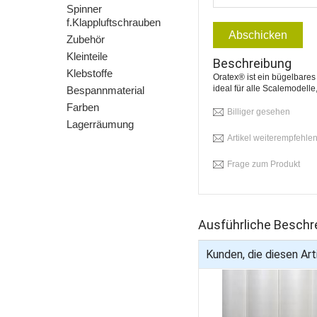
Spinner
f.Klappluftschrauben
Abschicken
Zubehör
Kleinteile
Beschreibung
Klebstoffe
Oratex® ist ein bügelbare
ideal für alle Scalemodell
Bespannmaterial
Farben
Billiger gesehen
Lagerräumung
Artikel weiterempfehle
Frage zum Produkt
Ausführliche Beschr
Kunden, die diesen Arti