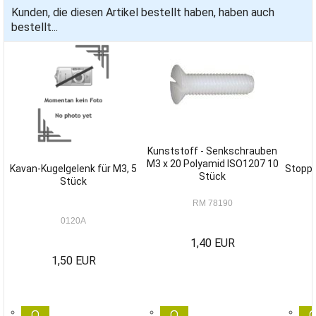
Kunden, die diesen Artikel bestellt haben, haben auch
bestellt...
Kunststoff - Senkschrauben
M3 x 20 Polyamid ISO1207 10
Kavan-Kugelgelenk für M3, 5
Stoppm
Stück
Stück
RM 78190
0120A
1,40 EUR
1,50 EUR