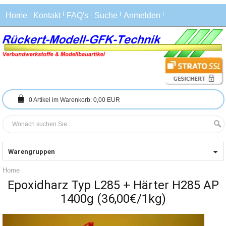
Home
Kontakt
FAQ's
Suche
Anmelden
0
Artikel im Warenkorb:
0,00 EUR
Warengruppen
Home
Epoxidharz Typ L285 + Härter H285 AP
1400g (36,00€/1kg)