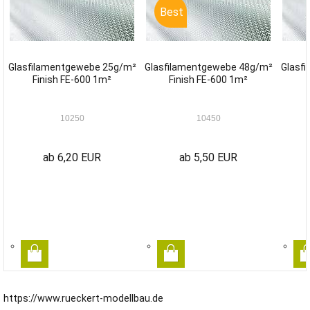
Best
Glasfilamentgewebe 25g/m²
Glasfilamentgewebe 48g/m²
Glasf
Finish FE-600 1m²
Finish FE-600 1m²
10250
10450
ab 6,20 EUR
ab 5,50 EUR
https://www.rueckert-modellbau.de