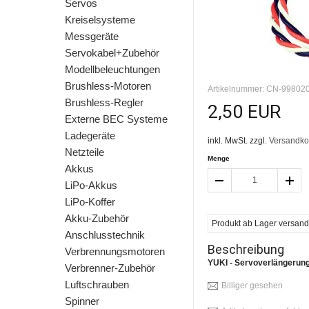
Servos
Kreiselsysteme
Messgeräte
Servokabel+Zubehör
Modellbeleuchtungen
Brushless-Motoren
Artikelnummer: CN-99802
Brushless-Regler
2,50 EUR
Externe BEC Systeme
Ladegeräte
inkl. MwSt. zzgl.
Versandko
Netzteile
Menge
Akkus
LiPo-Akkus
LiPo-Koffer
Akku-Zubehör
Produkt ab Lager versandfe
Anschlusstechnik
Beschreibung
Verbrennungsmotoren
YUKI - Servoverlängerun
Verbrenner-Zubehör
Luftschrauben
Billiger gesehen
Spinner