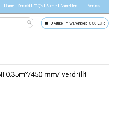
Home
Kontakt
FAQ's
Suche
Anmelden
Versand
0
Artikel im Warenkorb:
0,00 EUR
 0,35m²/450 mm/ verdrillt