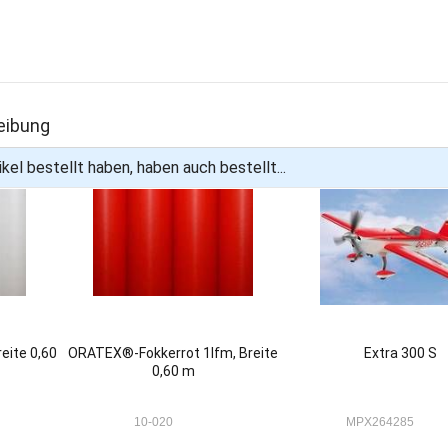
n
eibung
kel bestellt haben, haben auch bestellt...
eite 0,60
ORATEX®-Fokkerrot 1lfm, Breite
Extra 300 S
0,60 m
10-020
MPX264285