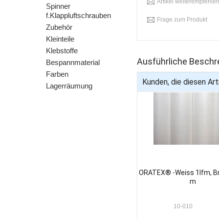
Artikel weiterempfehle
Spinner
f.Klappluftschrauben
Frage zum Produkt
Zubehör
Kleinteile
Klebstoffe
Ausführliche Beschr
Bespannmaterial
Farben
Kunden, die diesen Arti
Lagerräumung
ORATEX® -Weiss 1lfm, Br
m
10-010