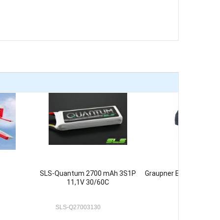
SLS-Quantum 2700 mAh 3S1P
Graupner Empfänger G
11,1V 30/60C
2,4 GHz
SLS-Q27003130
S-1012