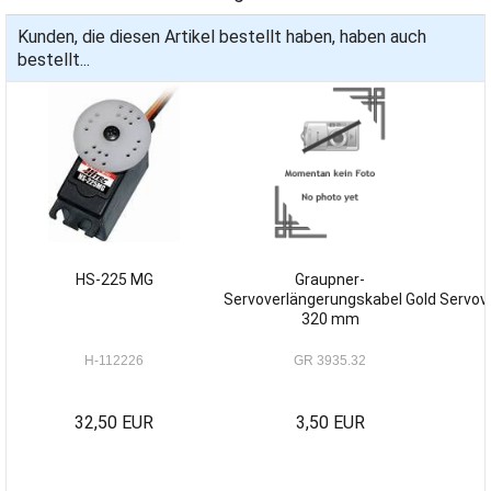
Kunden, die diesen Artikel bestellt haben, haben auch
bestellt...
HS-225 MG
Graupner-
Servoverlängerungskabel Gold
Servov
320 mm
H-112226
GR 3935.32
32,50 EUR
3,50 EUR