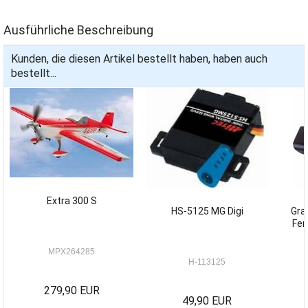
Ausführliche Beschreibung
Kunden, die diesen Artikel bestellt haben, haben auch
bestellt...
Extra 300 S
HS-5125 MG Digi
Gra
Fer
MPX264285
H-113125
279,90 EUR
49,90 EUR