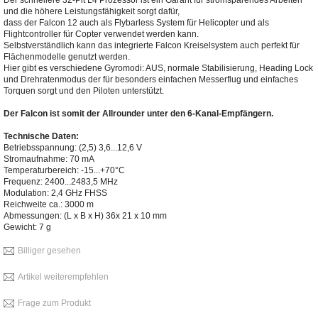
und die höhere Leistungsfähigkeit sorgt dafür,
dass der Falcon 12 auch als Flybarless System für Helicopter und als
Flightcontroller für Copter verwendet werden kann.
Selbstverständlich kann das integrierte Falcon Kreiselsystem auch perfekt für
Flächenmodelle genutzt werden.
Hier gibt es verschiedene Gyromodi: AUS, normale Stabilisierung, Heading Lock
und Drehratenmodus der für besonders einfachen Messerflug und einfaches
Torquen sorgt und den Piloten unterstützt.
Der Falcon ist somit der Allrounder unter den 6-Kanal-Empfängern.
Technische Daten:
Betriebsspannung: (2,5) 3,6...12,6 V
Stromaufnahme: 70 mA
Temperaturbereich: -15...+70°C
Frequenz: 2400...2483,5 MHz
Modulation: 2,4 GHz FHSS
Reichweite ca.: 3000 m
Abmessungen: (L x B x H) 36x 21 x 10 mm
Gewicht: 7 g
Billiger gesehen
Artikel weiterempfehlen
Frage zum Produkt