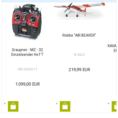
Robbe "AIR BEAVER"
KAVAN
Graupner - MZ - 32
E
Einzelsender HoTT
R-2612
219,99 EUR
GR-S1024.77
1.099,00 EUR