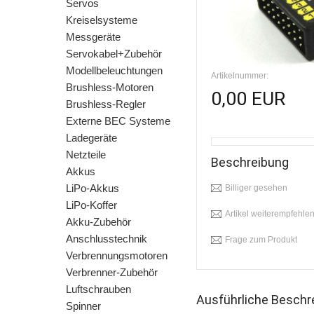
Servos
Kreiselsysteme
Messgeräte
Servokabel+Zubehör
Modellbeleuchtungen
Artikelnummer:
Brushless-Motoren
0,00 EUR
Brushless-Regler
Externe BEC Systeme
Ladegeräte
Netzteile
Beschreibung
Akkus
LiPo-Akkus
Billiger gesehen
LiPo-Koffer
Artikel weiterempfehle
Akku-Zubehör
Anschlusstechnik
Frage zum Produkt
Verbrennungsmotoren
Verbrenner-Zubehör
Luftschrauben
Ausführliche Beschr
Spinner