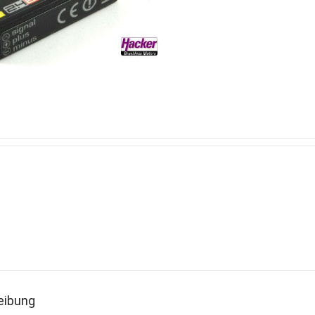
n
eibung