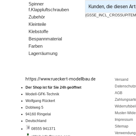
Spinner
Kunden, die diesen Arti
f.Klappluftschrauben
{GSSE_INCL_CROSSUPITEM
Zubehör
Kleinteile
Klebstoffe
Bespannmaterial
Farben
Lagerräumung
https://www.rueckert-modellbau.de
Versand
Datenschutz
Der Shop ist für Sie 24h geöffnet
AGB
Modell-GFK-Technik
Zahlungsart
Wolfgang Rückert
Widerrufsbe
Doblweg 5
Muster-Wider
94160 Ringelai
Impressum
Deutschland
Sitemap
08555 941371
Verwendung 