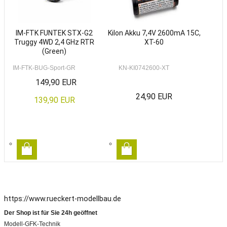
IM-FTK FUNTEK STX-G2
Kilon Akku 7,4V 2600mA 15C,
Truggy 4WD 2,4 GHz RTR
XT-60
(Green)
IM-FTK-BUG-Sport-GR
KN-KI0742600-XT
149,90 EUR
24,90 EUR
139,90 EUR
https://www.rueckert-modellbau.de
Der Shop ist für Sie 24h geöffnet
Modell-GFK-Technik