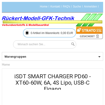
Home
Kontakt
FAQ's
Suche
Anmelden
0
Artikel im Warenkorb:
0,00 EUR
Warengruppen
Home
iSDT SMART CHARGER PD60 -
XT60-60W, 6A, 4S Lipo, USB-C
Eigang