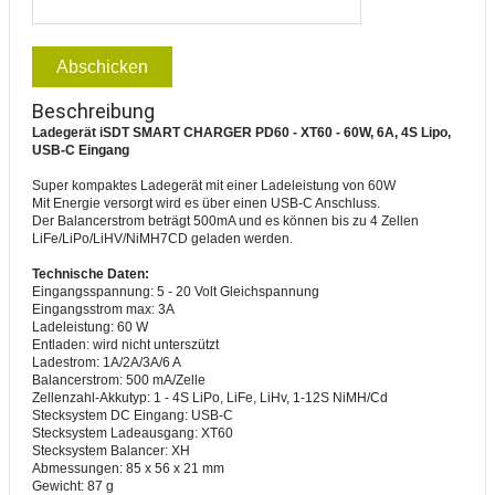
Abschicken
Beschreibung
Ladegerät iSDT SMART CHARGER PD60 - XT60 - 60W, 6A, 4S Lipo,
USB-C Eingang
Super kompaktes Ladegerät mit einer Ladeleistung von 60W
Mit Energie versorgt wird es über einen USB-C Anschluss.
Der Balancerstrom beträgt 500mA und es können bis zu 4 Zellen
LiFe/LiPo/LiHV/NiMH7CD geladen werden.
Technische Daten:
Eingangsspannung: 5 - 20 Volt Gleichspannung
Eingangsstrom max: 3A
Ladeleistung: 60 W
Entladen: wird nicht unterszützt
Ladestrom: 1A/2A/3A/6 A
Balancerstrom: 500 mA/Zelle
Zellenzahl-Akkutyp: 1 - 4S LiPo, LiFe, LiHv, 1-12S NiMH/Cd
Stecksystem DC Eingang: USB-C
Stecksystem Ladeausgang: XT60
Stecksystem Balancer: XH
Abmessungen: 85 x 56 x 21 mm
Gewicht: 87 g