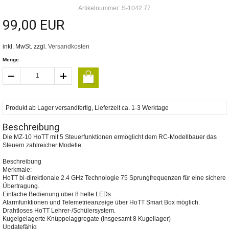
Artikelnummer: S-1042.77
99,00 EUR
inkl. MwSt. zzgl.
Versandkosten
Menge
Produkt ab Lager versandfertig, Lieferzeit ca. 1-3 Werktage
Beschreibung
Die MZ-10 HoTT mit 5 Steuerfunktionen ermöglicht dem RC-Modellbauer das
Steuern zahlreicher Modelle.
Beschreibung
Merkmale:
HoTT bi-direktionale 2.4 GHz Technologie 75 Sprungfrequenzen für eine sichere
Übertragung.
Einfache Bedienung über 8 helle LEDs
Alarmfunktionen und Telemetrieanzeige über HoTT Smart Box möglich.
Drahtloses HoTT Lehrer-/Schülersystem.
Kugelgelagerte Knüppelaggregate (insgesamt 8 Kugellager)
Updatefähig