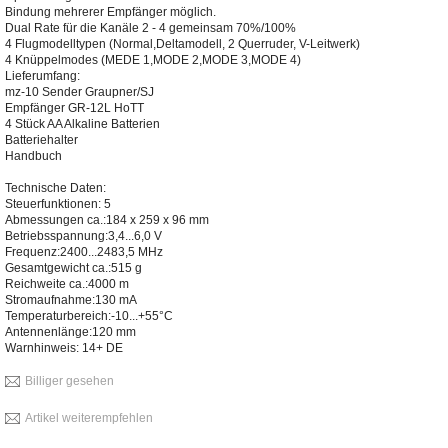
Bindung mehrerer Empfänger möglich.
Dual Rate für die Kanäle 2 - 4 gemeinsam 70%/100%
4 Flugmodelltypen (Normal,Deltamodell, 2 Querruder, V-Leitwerk)
4 Knüppelmodes (MEDE 1,MODE 2,MODE 3,MODE 4)
Lieferumfang:
mz-10 Sender Graupner/SJ
Empfänger GR-12L HoTT
4 Stück AA Alkaline Batterien
Batteriehalter
Handbuch
Technische Daten:
Steuerfunktionen: 5
Abmessungen ca.:184 x 259 x 96 mm
Betriebsspannung:3,4...6,0 V
Frequenz:2400...2483,5 MHz
Gesamtgewicht ca.:515 g
Reichweite ca.:4000 m
Stromaufnahme:130 mA
Temperaturbereich:-10...+55°C
Antennenlänge:120 mm
Warnhinweis: 14+ DE
Billiger gesehen
Artikel weiterempfehlen