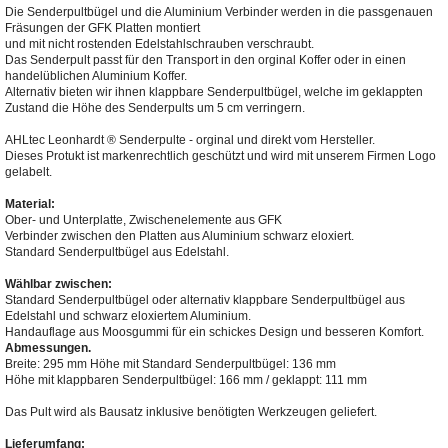
Die Senderpultbügel und die Aluminium Verbinder werden in die passgenauen
Fräsungen der GFK Platten montiert
und mit nicht rostenden Edelstahlschrauben verschraubt.
Das Senderpult passt für den Transport in den orginal Koffer oder in einen
handelüblichen Aluminium Koffer.
Alternativ bieten wir ihnen klappbare Senderpultbügel, welche im geklappten
Zustand die Höhe des Senderpults um 5 cm verringern.
AHLtec Leonhardt ® Senderpulte - orginal und direkt vom Hersteller.
Dieses Protukt ist markenrechtlich geschützt und wird mit unserem Firmen Logo
gelabelt.
Material:
Ober- und Unterplatte, Zwischenelemente aus GFK
Verbinder zwischen den Platten aus Aluminium schwarz eloxiert.
Standard Senderpultbügel aus Edelstahl.
Wählbar zwischen:
Standard Senderpultbügel oder alternativ klappbare Senderpultbügel aus
Edelstahl und schwarz eloxiertem Aluminium.
Handauflage aus Moosgummi für ein schickes Design und besseren Komfort.
Abmessungen.
Breite: 295 mm
Höhe mit Standard Senderpultbügel: 136 mm
Höhe mit klappbaren Senderpultbügel: 166 mm / geklappt: 111 mm
Das Pult wird als Bausatz inklusive benötigten Werkzeugen geliefert.
Lieferumfang: