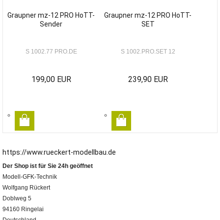
Graupner mz-12 PRO HoTT-
Graupner mz-12 PRO HoTT-
Sender
SET
S 1002.77 PRO.DE
S 1002.PRO.SET 12
199,00 EUR
239,90 EUR
https://www.rueckert-modellbau.de
Der Shop ist für Sie 24h geöffnet
Modell-GFK-Technik
Wolfgang Rückert
Doblweg 5
94160 Ringelai
Deutschland