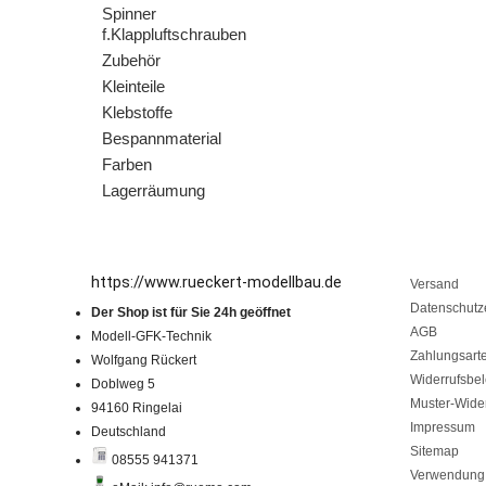
Spinner
f.Klappluftschrauben
Zubehör
Kleinteile
Klebstoffe
Bespannmaterial
Farben
Lagerräumung
https://www.rueckert-modellbau.de
Versand
Datenschutz
Der Shop ist für Sie 24h geöffnet
AGB
Modell-GFK-Technik
Zahlungsart
Wolfgang Rückert
Widerrufsbe
Doblweg 5
Muster-Wider
94160 Ringelai
Impressum
Deutschland
Sitemap
08555 941371
Verwendung 