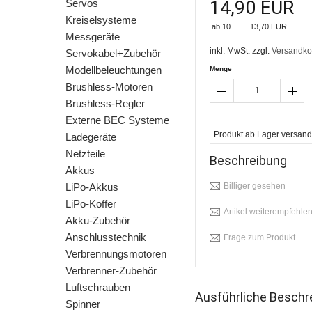
14,90 EUR
Servos
Kreiselsysteme
ab 10
13,70 EUR
Messgeräte
inkl. MwSt. zzgl.
Versandko
Servokabel+Zubehör
Modellbeleuchtungen
Menge
Brushless-Motoren
Brushless-Regler
Externe BEC Systeme
Produkt ab Lager versandfe
Ladegeräte
Netzteile
Beschreibung
Akkus
LiPo-Akkus
Billiger gesehen
LiPo-Koffer
Artikel weiterempfehle
Akku-Zubehör
Anschlusstechnik
Frage zum Produkt
Verbrennungsmotoren
Verbrenner-Zubehör
Luftschrauben
Ausführliche Beschr
Spinner