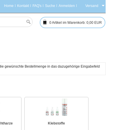
Home
Kontakt
FAQ's
Suche
Anmelden
Versand
0
Artikel im Warenkorb:
0,00 EUR
h die gewünschte Bestellmenge in das dazugehörige Eingabefeld 
chtharze
Klebstoffe