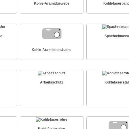
Kohle-Aramidgewebe
Kohlefaserbän
he
Spachtelmass
Kohle-Aramidschläuche
Arbeitsschutz
Kohlefaserstä
Kohlefaserrohre