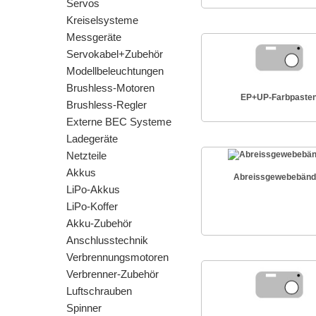
Servos
Kreiselsysteme
Messgeräte
Servokabel+Zubehör
Modellbeleuchtungen
Brushless-Motoren
EP+UP-Farbpaste
Brushless-Regler
Externe BEC Systeme
Ladegeräte
Netzteile
Akkus
Abreissgewebebänd
LiPo-Akkus
LiPo-Koffer
Akku-Zubehör
Anschlusstechnik
Verbrennungsmotoren
Verbrenner-Zubehör
Luftschrauben
Spinner