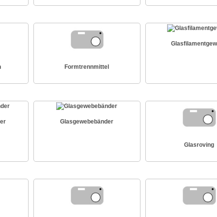
Glasfilamentge
n
Formtrennmittel
er
Glasgewebebänder
Glasroving