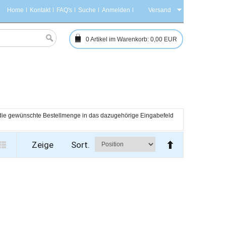
Home
Kontakt
FAQ's
Suche
Anmelden
Versand
0
Artikel im Warenkorb:
0,00 EUR
h die gewünschte Bestellmenge in das dazugehörige Eingabefeld 
Zeige
Sort.