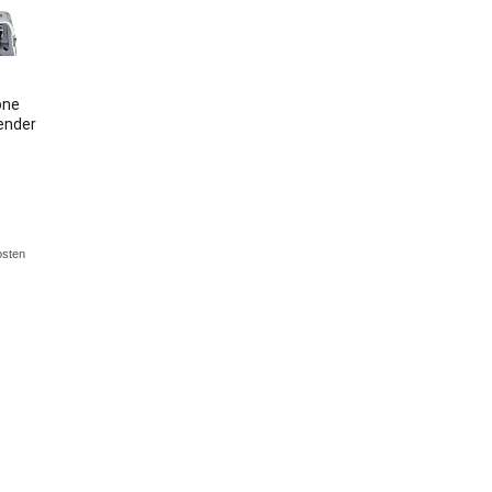
one
ender
osten