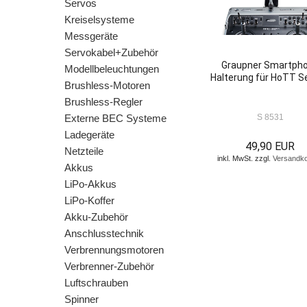
Servos
Kreiselsysteme
Messgeräte
Servokabel+Zubehör
Graupner Smartph
Modellbeleuchtungen
Halterung für HoTT S
Brushless-Motoren
Brushless-Regler
Externe BEC Systeme
S 8531
Ladegeräte
49,90 EUR
Netzteile
inkl. MwSt. zzgl.
Versandk
Akkus
LiPo-Akkus
LiPo-Koffer
Akku-Zubehör
Anschlusstechnik
Verbrennungsmotoren
Verbrenner-Zubehör
Luftschrauben
Spinner