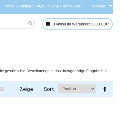
Home
Kontakt
FAQ's
Suche
Anmelden
Versand
0
Artikel im Warenkorb:
0,00 EUR
h die gewünschte Bestellmenge in das dazugehörige Eingabefeld 
Zeige
Sort.