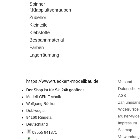
Spinner
f.Klappluftschrauben
Zubehör
Kleinteile
Klebstoffe
Bespannmaterial
Farben
Lagerräumung
https://www.rueckert-modellbau.de
Versand
Datenschutz
Der Shop ist für Sie 24h geöffnet
AGB
Modell-GFK-Technik
Zahlungsart
Wolfgang Rückert
Widerrufsbe
Doblweg 5
Muster-Wider
94160 Ringelai
Impressum
Deutschland
Sitemap
08555 941371
Verwendung 