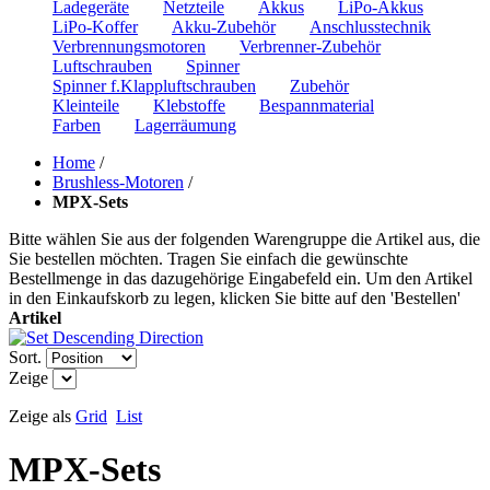
Ladegeräte
Netzteile
Akkus
LiPo-Akkus
LiPo-Koffer
Akku-Zubehör
Anschlusstechnik
Verbrennungsmotoren
Verbrenner-Zubehör
Luftschrauben
Spinner
Spinner f.Klappluftschrauben
Zubehör
Kleinteile
Klebstoffe
Bespannmaterial
Farben
Lagerräumung
Home
/
Brushless-Motoren
/
MPX-Sets
Bitte wählen Sie aus der folgenden Warengruppe die Artikel aus, die
Sie bestellen möchten. Tragen Sie einfach die gewünschte
Bestellmenge in das dazugehörige Eingabefeld ein. Um den Artikel
in den Einkaufskorb zu legen, klicken Sie bitte auf den 'Bestellen'
Artikel
Sort.
Zeige
Zeige als
Grid
List
MPX-Sets