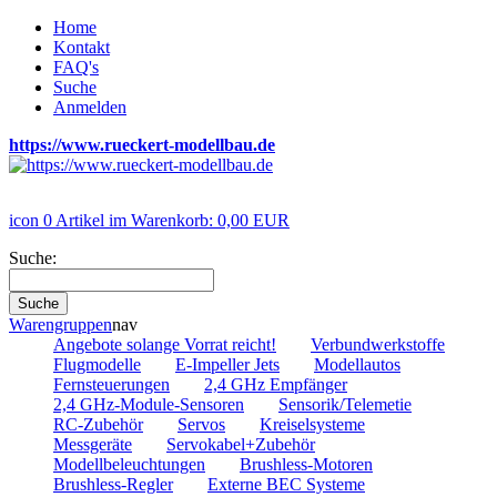
Home
Kontakt
FAQ's
Suche
Anmelden
https://www.rueckert-modellbau.de
icon
0
Artikel im Warenkorb:
0,00 EUR
Suche:
Suche
Warengruppen
nav
Angebote solange Vorrat reicht!
Verbundwerkstoffe
Flugmodelle
E-Impeller Jets
Modellautos
Fernsteuerungen
2,4 GHz Empfänger
2,4 GHz-Module-Sensoren
Sensorik/Telemetie
RC-Zubehör
Servos
Kreiselsysteme
Messgeräte
Servokabel+Zubehör
Modellbeleuchtungen
Brushless-Motoren
Brushless-Regler
Externe BEC Systeme