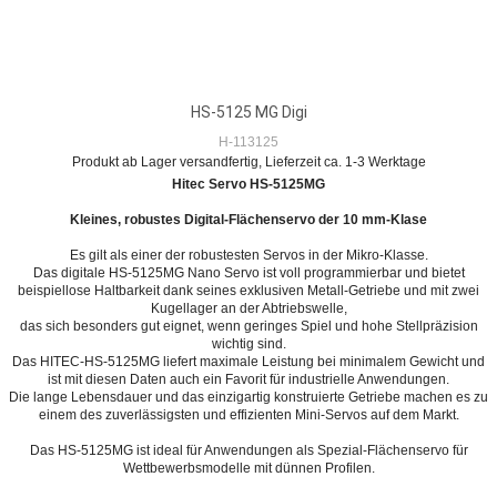
HS-5125 MG Digi
H-113125
Produkt ab Lager versandfertig, Lieferzeit ca. 1-3 Werktage
Hitec Servo HS-5125MG
Kleines, robustes Digital-Flächenservo der 10 mm-Klase
Es gilt als einer der robustesten Servos in der Mikro-Klasse.
Das digitale HS-5125MG Nano Servo ist voll programmierbar und bietet
beispiellose Haltbarkeit dank seines exklusiven Metall-Getriebe und mit zwei
Kugellager an der Abtriebswelle,
das sich besonders gut eignet, wenn geringes Spiel und hohe Stellpräzision
wichtig sind.
Das HITEC-HS-5125MG liefert maximale Leistung bei minimalem Gewicht und
ist mit diesen Daten auch ein Favorit für industrielle Anwendungen.
Die lange Lebensdauer und das einzigartig konstruierte Getriebe machen es zu
einem des zuverlässigsten und effizienten Mini-Servos auf dem Markt.
Das HS-5125MG ist ideal für Anwendungen als Spezial-Flächenservo für
Wettbewerbsmodelle mit dünnen Profilen.