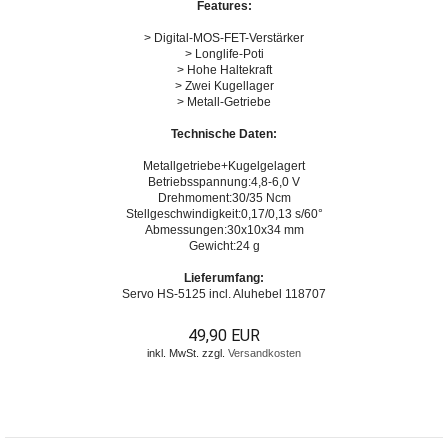
Features:
> Digital-MOS-FET-Verstärker
> Longlife-Poti
> Hohe Haltekraft
> Zwei Kugellager
> Metall-Getriebe
Technische Daten:
Metallgetriebe+Kugelgelagert
Betriebsspannung:4,8-6,0 V
Drehmoment:30/35 Ncm
Stellgeschwindigkeit:0,17/0,13 s/60°
Abmessungen:30x10x34 mm
Gewicht:24 g
Lieferumfang:
Servo HS-5125 incl. Aluhebel 118707
49,90 EUR
inkl. MwSt. zzgl.
Versandkosten