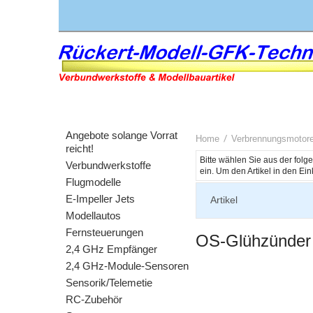
Angebote solange Vorrat
Home
Verbrennungsmotor
reicht!
Bitte wählen Sie aus der fol
Verbundwerkstoffe
Flugmodelle
E-Impeller Jets
Artikel
Modellautos
Fernsteuerungen
OS-Glühzünder
2,4 GHz Empfänger
2,4 GHz-Module-Sensoren
Sensorik/Telemetie
RC-Zubehör