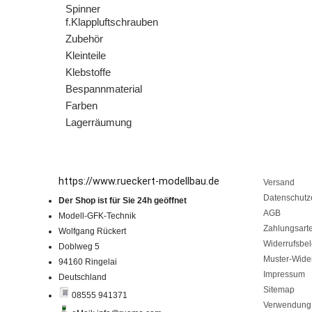
Spinner
f.Klappluftschrauben
Zubehör
Kleinteile
Klebstoffe
Bespannmaterial
Farben
Lagerräumung
https://www.rueckert-modellbau.de
Versand
Datenschutz
Der Shop ist für Sie 24h geöffnet
AGB
Modell-GFK-Technik
Zahlungsart
Wolfgang Rückert
Widerrufsbe
Doblweg 5
Muster-Wider
94160 Ringelai
Impressum
Deutschland
Sitemap
08555 941371
Verwendung 