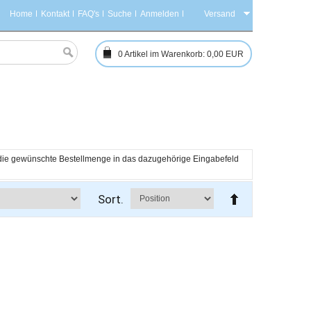
Home
Kontakt
FAQ's
Suche
Anmelden
Versand
0
Artikel im Warenkorb:
0,00 EUR
h die gewünschte Bestellmenge in das dazugehörige Eingabefeld 
Sort.