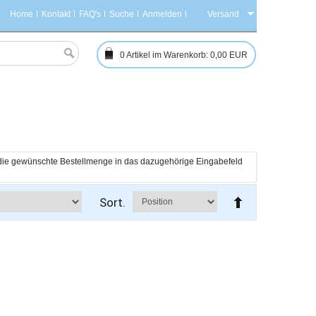
Home
Kontakt
FAQ's
Suche
Anmelden
Versand
0
Artikel im Warenkorb:
0,00 EUR
h die gewünschte Bestellmenge in das dazugehörige Eingabefeld 
Sort.