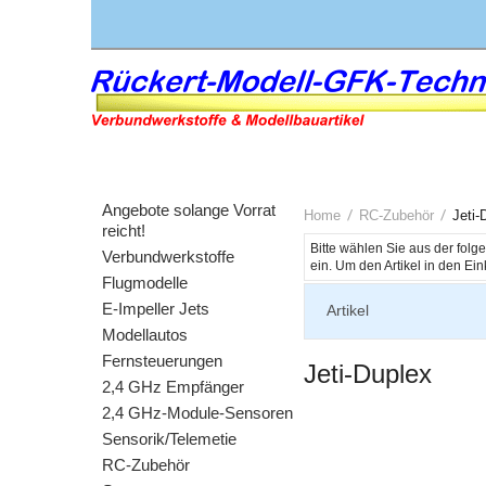
Angebote solange Vorrat
Home
RC-Zubehör
Jeti-
reicht!
Bitte wählen Sie aus der fol
Verbundwerkstoffe
Flugmodelle
E-Impeller Jets
Artikel
Modellautos
Fernsteuerungen
Jeti-Duplex
2,4 GHz Empfänger
2,4 GHz-Module-Sensoren
Sensorik/Telemetie
RC-Zubehör