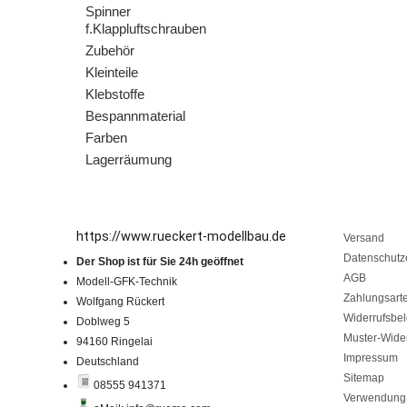
Spinner
f.Klappluftschrauben
Zubehör
Kleinteile
Klebstoffe
Bespannmaterial
Farben
Lagerräumung
https://www.rueckert-modellbau.de
Versand
Datenschutz
Der Shop ist für Sie 24h geöffnet
AGB
Modell-GFK-Technik
Zahlungsart
Wolfgang Rückert
Widerrufsbe
Doblweg 5
Muster-Wider
94160 Ringelai
Impressum
Deutschland
Sitemap
08555 941371
Verwendung 