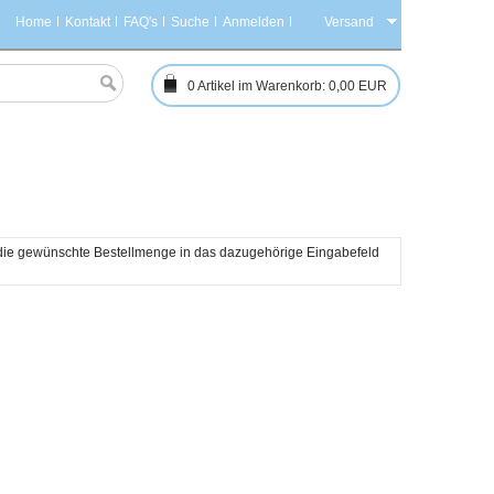
Home
Kontakt
FAQ's
Suche
Anmelden
Versand
0
Artikel im Warenkorb:
0,00 EUR
h die gewünschte Bestellmenge in das dazugehörige Eingabefeld 