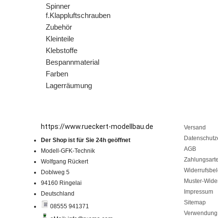
Spinner
f.Klappluftschrauben
Zubehör
Kleinteile
Klebstoffe
Bespannmaterial
Farben
Lagerräumung
https://www.rueckert-modellbau.de
Versand
Datenschutz
Der Shop ist für Sie 24h geöffnet
AGB
Modell-GFK-Technik
Zahlungsart
Wolfgang Rückert
Widerrufsbe
Doblweg 5
Muster-Wider
94160 Ringelai
Impressum
Deutschland
Sitemap
08555 941371
Verwendung 